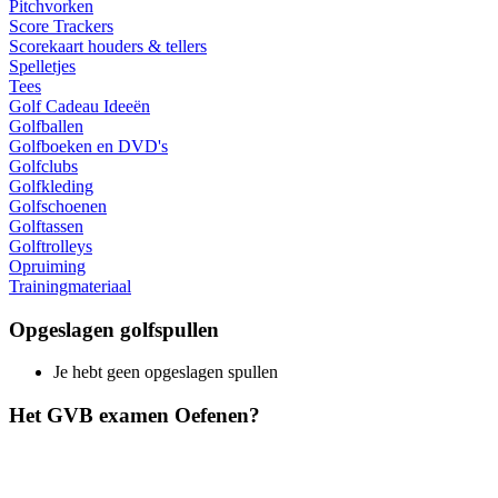
Pitchvorken
Score Trackers
Scorekaart houders & tellers
Spelletjes
Tees
Golf Cadeau Ideeën
Golfballen
Golfboeken en DVD's
Golfclubs
Golfkleding
Golfschoenen
Golftassen
Golftrolleys
Opruiming
Trainingmateriaal
Opgeslagen golfspullen
Je hebt geen opgeslagen spullen
Het GVB examen Oefenen?