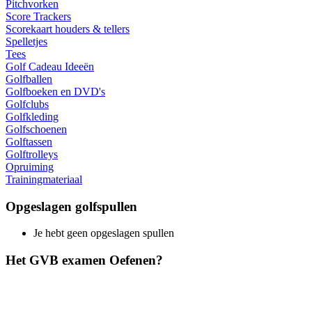
Pitchvorken
Score Trackers
Scorekaart houders & tellers
Spelletjes
Tees
Golf Cadeau Ideeën
Golfballen
Golfboeken en DVD's
Golfclubs
Golfkleding
Golfschoenen
Golftassen
Golftrolleys
Opruiming
Trainingmateriaal
Opgeslagen golfspullen
Je hebt geen opgeslagen spullen
Het GVB examen Oefenen?