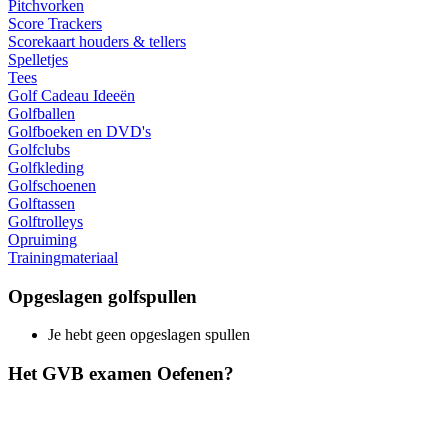
Pitchvorken
Score Trackers
Scorekaart houders & tellers
Spelletjes
Tees
Golf Cadeau Ideeën
Golfballen
Golfboeken en DVD's
Golfclubs
Golfkleding
Golfschoenen
Golftassen
Golftrolleys
Opruiming
Trainingmateriaal
Opgeslagen golfspullen
Je hebt geen opgeslagen spullen
Het GVB examen Oefenen?