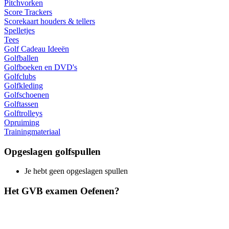
Pitchvorken
Score Trackers
Scorekaart houders & tellers
Spelletjes
Tees
Golf Cadeau Ideeën
Golfballen
Golfboeken en DVD's
Golfclubs
Golfkleding
Golfschoenen
Golftassen
Golftrolleys
Opruiming
Trainingmateriaal
Opgeslagen golfspullen
Je hebt geen opgeslagen spullen
Het GVB examen Oefenen?