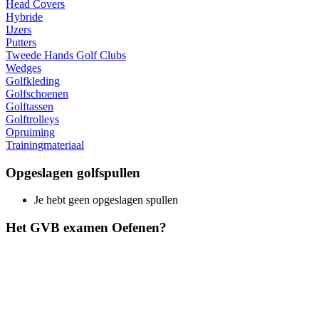
Head Covers
Hybride
IJzers
Putters
Tweede Hands Golf Clubs
Wedges
Golfkleding
Golfschoenen
Golftassen
Golftrolleys
Opruiming
Trainingmateriaal
Opgeslagen golfspullen
Je hebt geen opgeslagen spullen
Het GVB examen Oefenen?