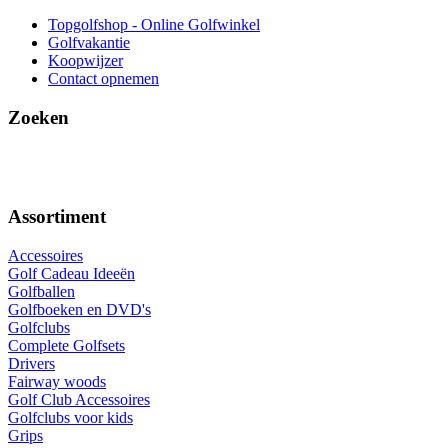
Topgolfshop - Online Golfwinkel
Golfvakantie
Koopwijzer
Contact opnemen
Zoeken
Assortiment
Accessoires
Golf Cadeau Ideeën
Golfballen
Golfboeken en DVD's
Golfclubs
Complete Golfsets
Drivers
Fairway woods
Golf Club Accessoires
Golfclubs voor kids
Grips