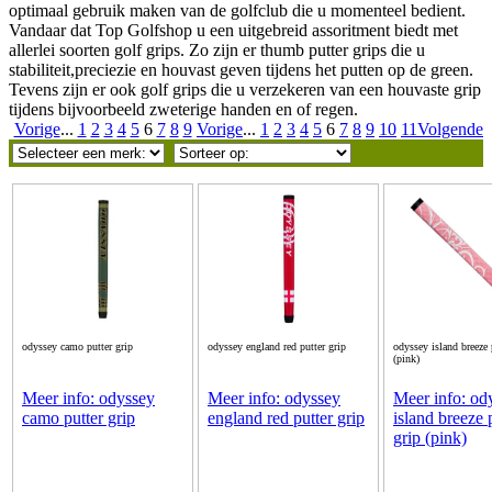
optimaal gebruik maken van de golfclub die u momenteel bedient.
Vandaar dat Top Golfshop u een uitgebreid assoritment biedt met
allerlei soorten golf grips. Zo zijn er thumb putter grips die u
stabiliteit,preciezie en houvast geven tijdens het putten op de green.
Tevens zijn er ook golf grips die u verzekeren van een houvaste grip
tijdens bijvoorbeeld zweterige handen en of regen.
Vorige
...
1
2
3
4
5
6
7
8
9
Vorige
...
1
2
3
4
5
6
7
8
9
10
11
Volgende
odyssey camo putter grip
odyssey england red putter grip
odyssey island breeze 
(pink)
Meer info: odyssey
Meer info: odyssey
Meer info: od
camo putter grip
england red putter grip
island breeze 
grip (pink)