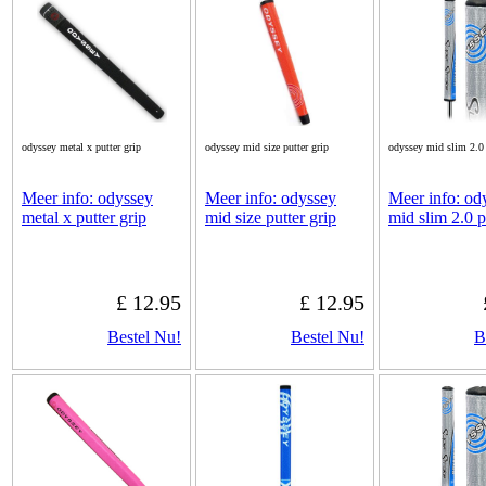
odyssey metal x putter grip
odyssey mid size putter grip
odyssey mid slim 2.0 
Meer info: odyssey
Meer info: odyssey
Meer info: od
metal x putter grip
mid size putter grip
mid slim 2.0 p
£ 12.95
£ 12.95
Bestel Nu!
Bestel Nu!
B