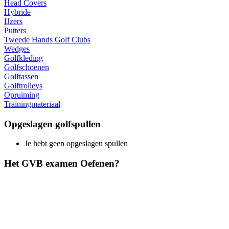
Head Covers
Hybride
IJzers
Putters
Tweede Hands Golf Clubs
Wedges
Golfkleding
Golfschoenen
Golftassen
Golftrolleys
Opruiming
Trainingmateriaal
Opgeslagen golfspullen
Je hebt geen opgeslagen spullen
Het GVB examen Oefenen?