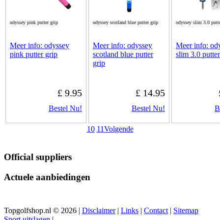
odyssey pink putter grip
odyssey scotland blue putter grip
odyssey slim 3.0 putte
Meer info: odyssey
Meer info: odyssey
Meer info: od
pink putter grip
scotland blue putter
slim 3.0 putter
grip
£ 9.95
£ 14.95
Bestel Nu!
Bestel Nu!
B
10
11
Volgende
Official suppliers
Actuele aanbiedingen
Topgolfshop.nl © 2026 |
Disclaimer
|
Links
|
Contact
|
Sitemap
Sport uitslagen
|