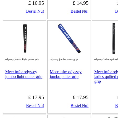
£ 16.95
£ 14.95
Bestel Nu!
Bestel Nu!
B
odyssey jumbo light putter grip
odyssey jumbo putter grip
odyssey ladies quilted
Meer info: odyssey
Meer info: odyssey
Meer info: od
jumbo light putter grip
jumbo putter grip
ladies quilted 
grip
£ 17.95
£ 17.95
Bestel Nu!
Bestel Nu!
B