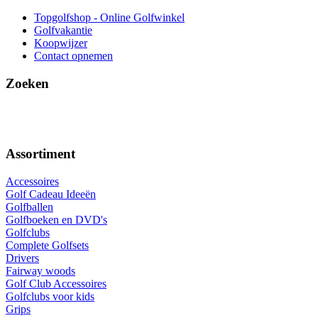
Topgolfshop - Online Golfwinkel
Golfvakantie
Koopwijzer
Contact opnemen
Zoeken
Assortiment
Accessoires
Golf Cadeau Ideeën
Golfballen
Golfboeken en DVD's
Golfclubs
Complete Golfsets
Drivers
Fairway woods
Golf Club Accessoires
Golfclubs voor kids
Grips