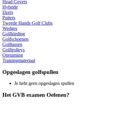
Head Covers
Hybride
IJzers
Putters
Tweede Hands Golf Clubs
Wedges
Golfkleding
Golfschoenen
Golftassen
Golftrolleys
Opruiming
Trainingmateriaal
Opgeslagen golfspullen
Je hebt geen opgeslagen spullen
Het GVB examen Oefenen?