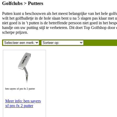
Golfclubs > Putters
Putten kunt u beschouwen als het meest belangrijke van het hele golfs
wilt het golfballetje in de hole slaan bent u na 5 slagen pas klaar m
niet goed is in 't putten is de betreffende persoon niet goed in het be
handje om uw putting stijl te verbeteren. Dit doet Top Golfshop door e
scherpe prijzen.
ben sayers xf pro fx 2 putter
Meer info: ben sayers
xf pro fx 2 putter