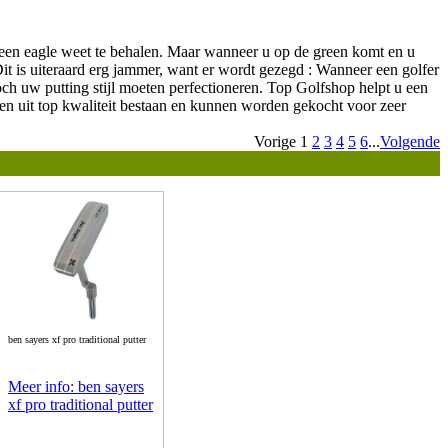
fs een eagle weet te behalen. Maar wanneer u op de green komt en u
Dit is uiteraard erg jammer, want er wordt gezegd : Wanneer een golfer
 toch uw putting stijl moeten perfectioneren. Top Golfshop helpt u een
llen uit top kwaliteit bestaan en kunnen worden gekocht voor zeer
Vorige
1
2
3
4
5
6
...
Volgende
ben sayers xf pro traditional putter
Meer info: ben sayers
xf pro traditional putter