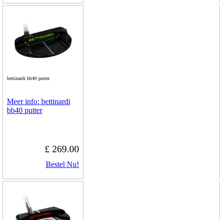
bettinardi bb40 putter
Meer info: bettinardi
bb40 putter
£ 269.00
Bestel Nu!