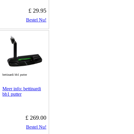
£ 29.95
Bestel Nu!
bettinardi bb1 putter
Meer info: bettinardi
bb1 putter
£ 269.00
Bestel Nu!