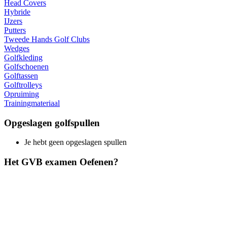
Head Covers
Hybride
IJzers
Putters
Tweede Hands Golf Clubs
Wedges
Golfkleding
Golfschoenen
Golftassen
Golftrolleys
Opruiming
Trainingmateriaal
Opgeslagen golfspullen
Je hebt geen opgeslagen spullen
Het GVB examen Oefenen?