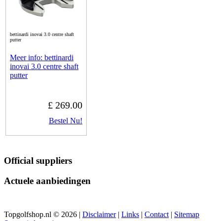
bettinardi inovai 3.0 centre shaft
putter
Meer info: bettinardi
inovai 3.0 centre shaft
putter
£ 269.00
Bestel Nu!
Official suppliers
Actuele aanbiedingen
Topgolfshop.nl © 2026 |
Disclaimer
|
Links
|
Contact
|
Sitemap