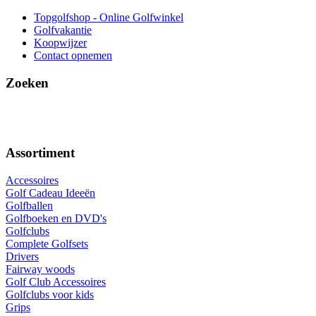
Topgolfshop - Online Golfwinkel
Golfvakantie
Koopwijzer
Contact opnemen
Zoeken
Assortiment
Accessoires
Golf Cadeau Ideeën
Golfballen
Golfboeken en DVD's
Golfclubs
Complete Golfsets
Drivers
Fairway woods
Golf Club Accessoires
Golfclubs voor kids
Grips