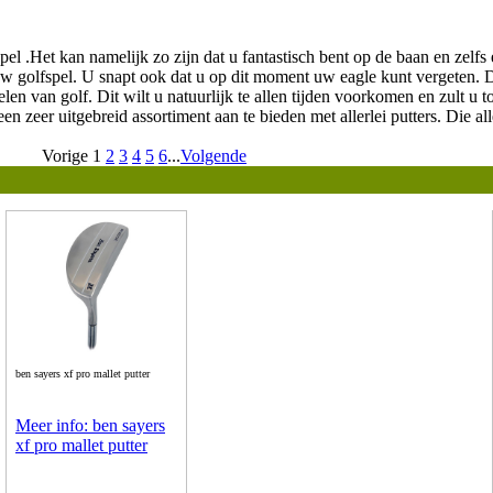
pel .Het kan namelijk zo zijn dat u fantastisch bent op de baan en zel
et uw golfspel. U snapt ook dat u op dit moment uw eagle kunt vergeten. 
spelen van golf. Dit wilt u natuurlijk te allen tijden voorkomen en zult u
en zeer uitgebreid assortiment aan te bieden met allerlei putters. Die a
Vorige
1
2
3
4
5
6
...
Volgende
ben sayers xf pro mallet putter
Meer info: ben sayers
xf pro mallet putter