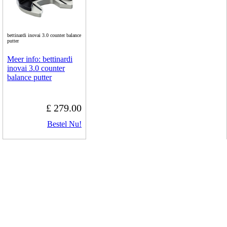
bettinardi inovai 3.0 counter balance
putter
Meer info: bettinardi
inovai 3.0 counter
balance putter
£ 279.00
Bestel Nu!