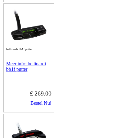
bettinardi bb1f putter
Meer info: bettinardi
bb1f putter
£ 269.00
Bestel Nu!