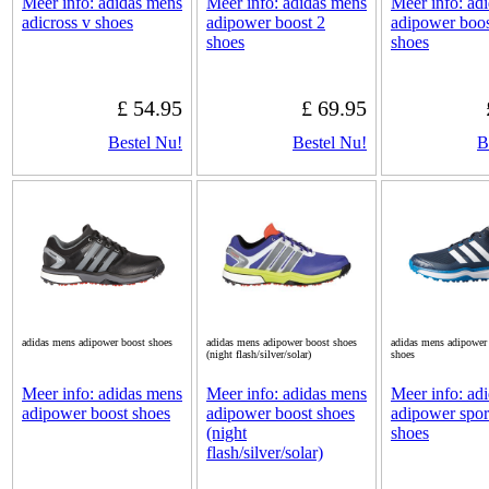
Meer info: adidas mens
Meer info: adidas mens
Meer info: ad
adicross v shoes
adipower boost 2
adipower boos
shoes
shoes
£ 54.95
£ 69.95
Bestel Nu!
Bestel Nu!
B
adidas mens adipower boost shoes
adidas mens adipower boost shoes
adidas mens adipower 
(night flash/silver/solar)
shoes
Meer info: adidas mens
Meer info: adidas mens
Meer info: ad
adipower boost shoes
adipower boost shoes
adipower spor
(night
shoes
flash/silver/solar)