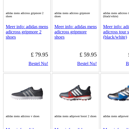
adidas mens adicross gripmore 2
adidas mens adicross gripmore
adidas mens adicross 
shoes
shoes
(black/white)
Meer info: adidas mens
Meer info: adidas mens
Meer info: ad
adicross gripmore 2
adicross gripmore
adicross tour 
shoes
shoes
(black/white)
£ 79.95
£ 59.95
Bestel Nu!
Bestel Nu!
B
adidas mens adicross v shoes
adidas mens adipower boost 2 shoes
adidas mens adipower