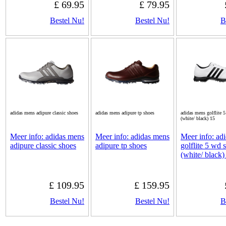
£ 69.95
£ 79.95
Bestel Nu!
Bestel Nu!
B
adidas mens adipure classic shoes
adidas mens adipure tp shoes
adidas mens golflite 
(white/ black) 15
Meer info: adidas mens
Meer info: adidas mens
Meer info: ad
adipure classic shoes
adipure tp shoes
golflite 5 wd 
(white/ black)
£ 109.95
£ 159.95
Bestel Nu!
Bestel Nu!
B