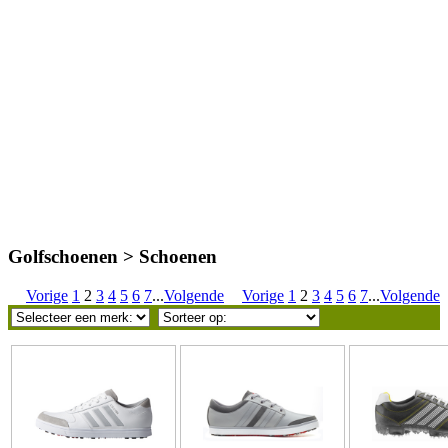
Golfschoenen > Schoenen
Vorige
1
2
3
4
5
6
7
...
Volgende
Vorige
1
2
3
4
5
6
7
...
Volgende