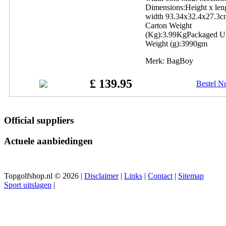
Dimensions:Height x len
width 93.34x32.4x27.3c
Carton Weight
(Kg):3.99KgPackaged U
Weight (g):3990gm
Merk: BagBoy
£ 139.95
Bestel N
Official suppliers
Actuele aanbiedingen
Topgolfshop.nl © 2026 |
Disclaimer
|
Links
|
Contact
|
Sitemap
Sport uitslagen
|