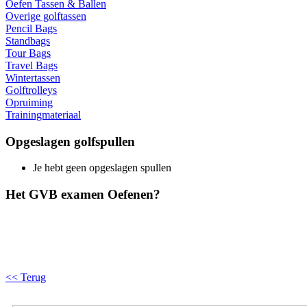
Oefen Tassen & Ballen
Overige golftassen
Pencil Bags
Standbags
Tour Bags
Travel Bags
Wintertassen
Golftrolleys
Opruiming
Trainingmateriaal
Opgeslagen golfspullen
Je hebt geen opgeslagen spullen
Het GVB examen Oefenen?
<< Terug