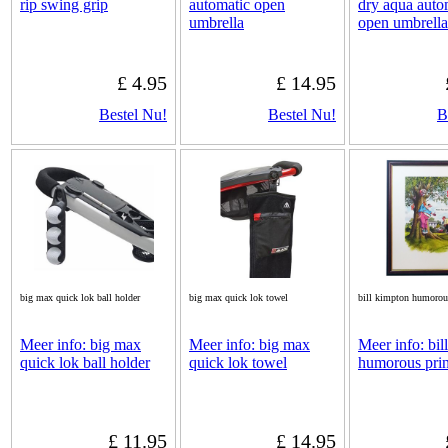
rip swing grip
automatic open
dry aqua auto
umbrella
open umbrella
£ 4.95
£ 14.95
Bestel Nu!
Bestel Nu!
B
big max quick lok ball holder
big max quick lok towel
bill kimpton humorous
Meer info: big max
Meer info: big max
Meer info: bil
quick lok ball holder
quick lok towel
humorous prin
£ 11.95
£ 14.95