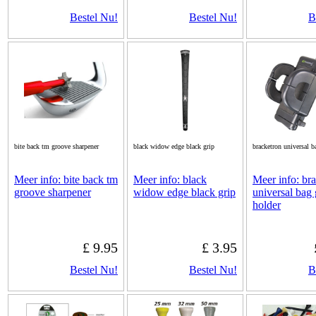
Bestel Nu!
Bestel Nu!
B
bite back tm groove sharpener
black widow edge black grip
bracketron universal b
Meer info: bite back tm
Meer info: black
Meer info: br
groove sharpener
widow edge black grip
universal bag
holder
£ 9.95
£ 3.95
Bestel Nu!
Bestel Nu!
B