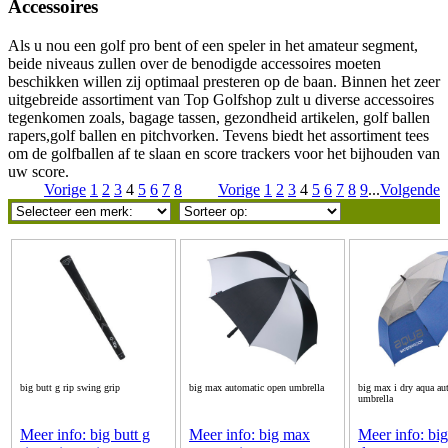
Accessoires
Als u nou een golf pro bent of een speler in het amateur segment,
beide niveaus zullen over de benodigde accessoires moeten
beschikken willen zij optimaal presteren op de baan. Binnen het zeer
uitgebreide assortiment van Top Golfshop zult u diverse accessoires
tegenkomen zoals, bagage tassen, gezondheid artikelen, golf ballen
rapers,golf ballen en pitchvorken. Tevens biedt het assortiment tees
om de golfballen af te slaan en score trackers voor het bijhouden van
uw score.
Vorige
1
2
3
4
5
6
7
8
Vorige
1
2
3
4
5
6
7
8
9
...
Volgende
big butt g rip swing grip
big max automatic open umbrella
big max i dry aqua au
umbrella
Meer info: big butt g
Meer info: big max
Meer info: bi