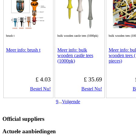
brush t
bulk wooden castle tees (1000pk)
bulk wooden tees (100
Meer info: brush t
Meer info: bulk
Meer info: bu
wooden castle tees
wooden tees 
(1000pk)
pieces)
£ 4.03
£ 35.69
Bestel Nu!
Bestel Nu!
B
9
...
Volgende
Official suppliers
Actuele aanbiedingen