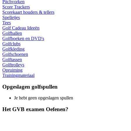
Pitchvorken
Score Trackers
Scorekaart houders & tellers
Spelletjes
Tees
Golf Cadeau Ideeën
Golfballen
Golfboeken en DVD's
Golfclubs
Golfkleding
Golfschoenen
Golftassen
Golftrolleys
Opruiming
Trainingmateriaal
Opgeslagen golfspullen
Je hebt geen opgeslagen spullen
Het GVB examen Oefenen?